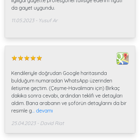
ilgiliydi gayette profesyonel tavsiye ederim fiyatı
da gayet uygundu.
11.05.2023 - Yusuf Ar
Kendileriyle doğrudan Google haritasında
bulduğum numaradan WhatsApp üzerinden
iletişime geçtim. (Çeşme-Havalimanı için) Birkaç
dakika sonra cevabı, ardından teklifi ve detayları
aldım. Bana arabanın ve şoförün detaylarını da bir
resimle g
... devamı
25.04.2023 - David Riat