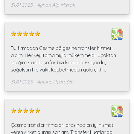
31.01.2025 - Ayhan Alp Mızrak
Bu firmadan Çeşme bölgesine transfer hizmeti
aldım. Her şey tamamıyla mükemmeldi. Uçaktan
indiğimiz anda şoför bizi kapıda bekliyordu,
sağolsun hiç vakit kaybetmeden yola çıktık.
31.01.2025 - Aytunç Uçaroğlu
Çeşme transfer firmaları arasında en iyi hizmet
veren şirket burası sanırım. Transfer fiyatlarıda