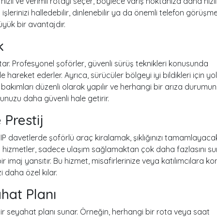
hızlı ve verimli rotayı seçer, böylece varış noktanıza daha hızlı
işlerinizi halledebilir, dinlenebilir ya da önemli telefon görüşmel
büyük bir avantajdır.
k
ar. Profesyonel şoförler, güvenli sürüş teknikleri konusunda
e hareket ederler. Ayrıca, sürücüler bölgeyi iyi bildikleri için yol
cın bakımları düzenli olarak yapılır ve herhangi bir arıza durumu
unuzu daha güvenli hale getirir.
 Prestij
r VIP davetlerde şoförlü araç kiralamak, şıklığınızı tamamlayaca
örlü hizmetler, sadece ulaşım sağlamaktan çok daha fazlasını su
imaj yansıtır. Bu hizmet, misafirlerinize veya katılımcılara ko
i daha özel kılar.
hat Planı
r seyahat planı sunar. Örneğin, herhangi bir rota veya saat