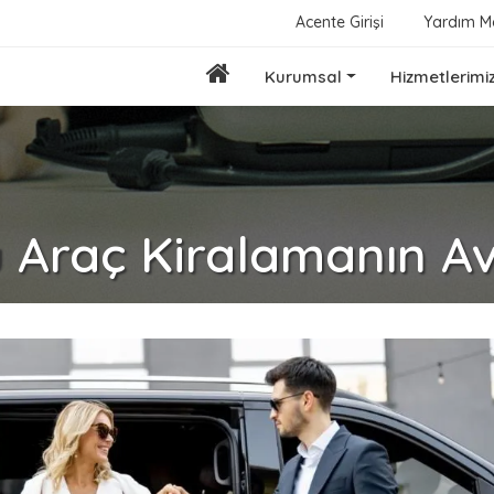
Acente Girişi
Yardım M
Kurumsal
Hizmetlerimi
 Araç Kiralamanın Av