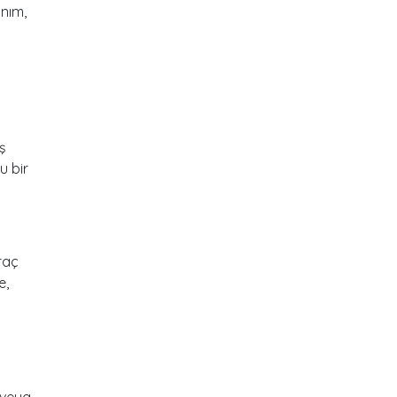
anım,
iş
u bir
raç
e,
 veya