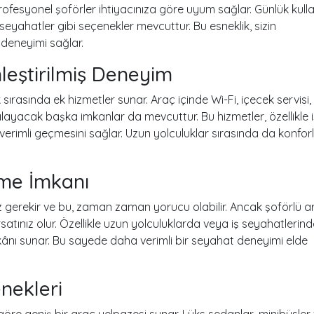
ofesyonel şoförler ihtiyacınıza göre uyum sağlar. Günlük kull
eyahatler gibi seçenekler mevcuttur. Bu esneklik, sizin
t deneyimi sağlar.
leştirilmiş Deneyim
sırasında ek hizmetler sunar. Araç içinde Wi-Fi, içecek servisi,
arşılayacak başka imkanlar da mevcuttur. Bu hizmetler, özellikle 
verimli geçmesini sağlar. Uzun yolculuklar sırasında da konforl
nme İmkanı
z gerekir ve bu, zaman zaman yorucu olabilir. Ancak şoförlü a
satınız olur. Özellikle uzun yolculuklarda veya iş seyahatlerind
ânı sunar. Bu sayede daha verimli bir seyahat deneyimi elde
nekleri
 göre geniş bir araç yelpazesi sunar. Lüks sedanlar, minibüsler