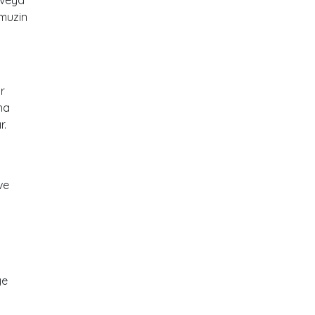
imuzin
ir
ha
r.
ve
ye