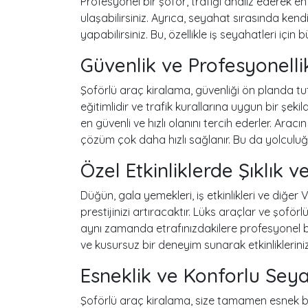
Profesyonel bir şoför, trafiği analiz ederek en 
ulaşabilirsiniz. Ayrıca, seyahat sırasında kendi 
yapabilirsiniz. Bu, özellikle iş seyahatleri için 
Güvenlik ve Profesyonelli
Şoförlü araç kiralama, güvenliği ön planda tut
eğitimlidir ve trafik kurallarına uygun bir şekild
en güvenli ve hızlı olanını tercih ederler. Ara
çözüm çok daha hızlı sağlanır. Bu da yolculuğ
Özel Etkinliklerde Şıklık ve
Düğün, gala yemekleri, iş etkinlikleri ve diğe
prestijinizi artıracaktır. Lüks araçlar ve şof
aynı zamanda etrafınızdakilere profesyonel bir 
ve kusursuz bir deneyim sunarak etkinlikleriniz
Esneklik ve Konforlu Seya
Şoförlü araç kiralama, size tamamen esnek bi