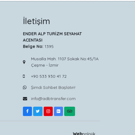
İletişim
ENDER ALP TURİZM SEYAHAT
ACENTASI
Belge No:
1395
Musalla Mah. 1107 Sokak No:45/1A
Çeşme - İzmir
+90 533 930 41 72
Şimdi Sohbet Başlatın!
info@adbtransfer.com
Web
nolojik