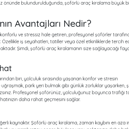
göz önünde bulundurulduğunda, şoförlü araç kiralama büyük bi
nın Avantajları Nedir?
 konforlu ve stressiz hale getiren, profesyonel şoförler tarafı
zellikle iş seyahatleri, tatiller veya özel etkinliklerde tercih e
maktadır. Şimdi, şoförlü araç kiralamanın size sağlayacağı fay
ahat
rından biri, yolculuk sırasında yaşanan konfor ve stresin
kle uğraşmak, park yeri bulmak gibi günlük zorluklar yaşarken, 
zsınız. Profesyonel şoförünüz, yolculuğunuz boyunca trafiği t
ahatinizin daha rahat geçmesini sağlar.
li kaynaktır. Şoförlü araç kiralama, zaman kaybını en aza ind