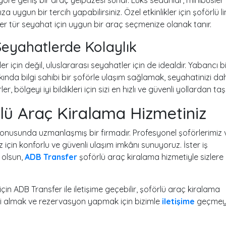
ıza uygun bir tercih yapabilirsiniz. Özel etkinlikler için şoförlü l
, her tür seyahat için uygun bir araç seçmenize olanak tanır.
Seyahatlerde Kolaylık
 için değil, uluslararası seyahatler için de idealdir. Yabancı b
kkında bilgi sahibi bir şoförle ulaşım sağlamak, seyahatinizi da
, bölgeyi iyi bildikleri için sizi en hızlı ve güvenli yollardan taşı
rlü Araç Kiralama Hizmetiniz
konusunda uzmanlaşmış bir firmadır. Profesyonel şoförlerimiz 
 için konforlu ve güvenli ulaşım imkânı sunuyoruz. İster iş
z olsun,
ADB Transfer
şoförlü araç kiralama hizmetiyle sizlere
için ADB Transfer ile iletişime geçebilir, şoförlü araç kiralama
ilgi almak ve rezervasyon yapmak için bizimle
iletişime
geçme