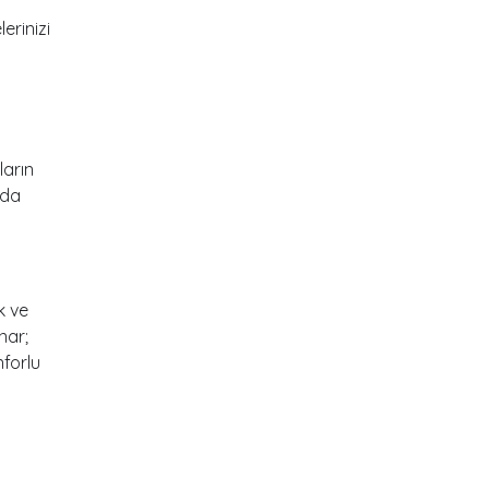
erinizi
ların
nda
k ve
nar;
nforlu