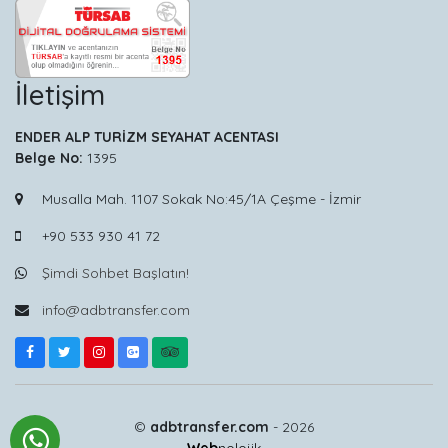
İletişim
ENDER ALP TURİZM SEYAHAT ACENTASI
Belge No:
1395
Musalla Mah. 1107 Sokak No:45/1A Çeşme - İzmir
+90 533 930 41 72
Şimdi Sohbet Başlatın!
info@adbtransfer.com
©
adbtransfer.com
- 2026
Web
nolojik