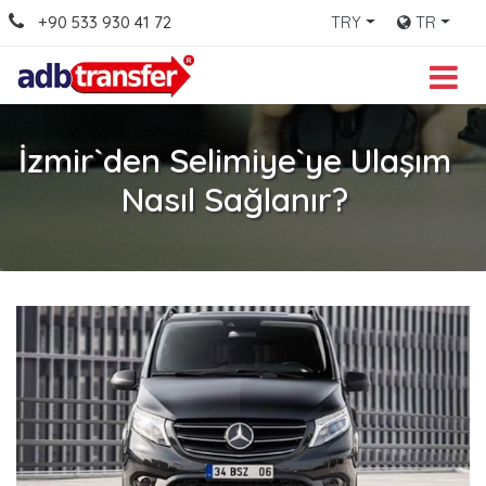
+90 533 930 41 72
TRY
TR
İzmir`den Selimiye`ye Ulaşım
Nasıl Sağlanır?