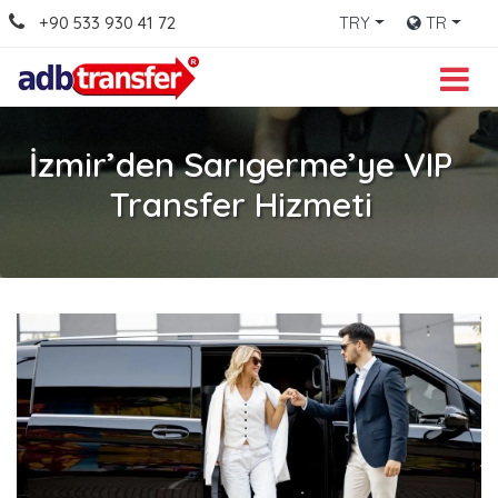
+90 533 930 41 72
TRY
TR
İzmir’den Sarıgerme’ye VIP
Transfer Hizmeti