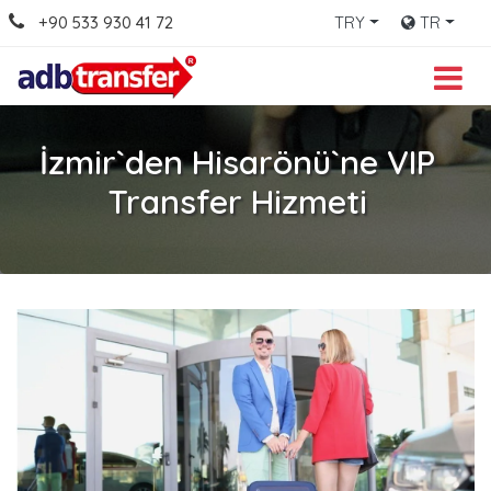
+90 533 930 41 72
TRY
TR
İzmir`den Hisarönü`ne VIP
Transfer Hizmeti