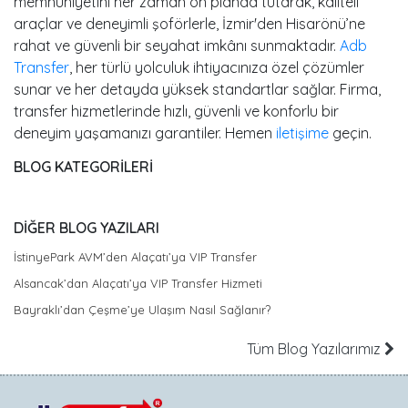
memnuniyetini her zaman ön planda tutarak, kaliteli
araçlar ve deneyimli şoförlerle, İzmir'den Hisarönü’ne
rahat ve güvenli bir seyahat imkânı sunmaktadır.
Adb
Transfer
, her türlü yolculuk ihtiyacınıza özel çözümler
sunar ve her detayda yüksek standartlar sağlar. Firma,
transfer hizmetlerinde hızlı, güvenli ve konforlu bir
deneyim yaşamanızı garantiler. Hemen
iletişime
geçin.
BLOG KATEGORİLERİ
DİĞER BLOG YAZILARI
İstinyePark AVM’den Alaçatı’ya VIP Transfer
Alsancak’dan Alaçatı’ya VIP Transfer Hizmeti
Bayraklı’dan Çeşme’ye Ulaşım Nasıl Sağlanır?
Tüm Blog Yazılarımız