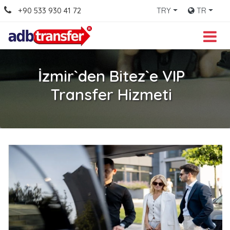
+90 533 930 41 72
TRY
TR
İzmir`den Bitez`e VIP
Transfer Hizmeti