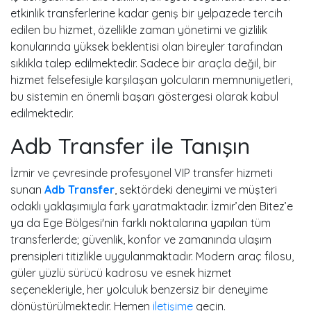
etkinlik transferlerine kadar geniş bir yelpazede tercih
edilen bu hizmet, özellikle zaman yönetimi ve gizlilik
konularında yüksek beklentisi olan bireyler tarafından
sıklıkla talep edilmektedir. Sadece bir araçla değil, bir
hizmet felsefesiyle karşılaşan yolcuların memnuniyetleri,
bu sistemin en önemli başarı göstergesi olarak kabul
edilmektedir.
Adb Transfer ile Tanışın
İzmir ve çevresinde profesyonel VIP transfer hizmeti
sunan
Adb Transfer
, sektördeki deneyimi ve müşteri
odaklı yaklaşımıyla fark yaratmaktadır. İzmir’den Bitez’e
ya da Ege Bölgesi'nin farklı noktalarına yapılan tüm
transferlerde; güvenlik, konfor ve zamanında ulaşım
prensipleri titizlikle uygulanmaktadır. Modern araç filosu,
güler yüzlü sürücü kadrosu ve esnek hizmet
seçenekleriyle, her yolculuk benzersiz bir deneyime
dönüştürülmektedir. Hemen
iletişime
geçin.