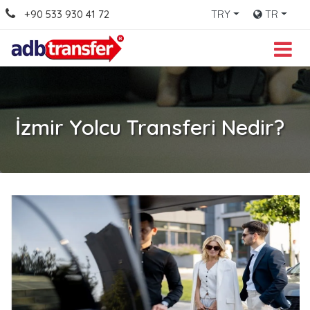
+90 533 930 41 72
TRY
TR
İzmir Yolcu Transferi Nedir?