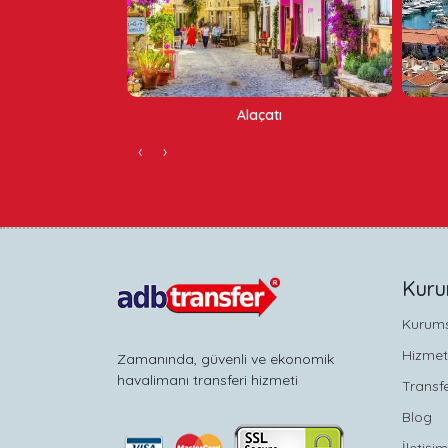
tı
Çeşme
‹
›
Kuru
Kurum
Hizmet
Zamanında, güvenli ve ekonomik
havalimanı transferi hizmeti
Transfe
Blog
İletişim