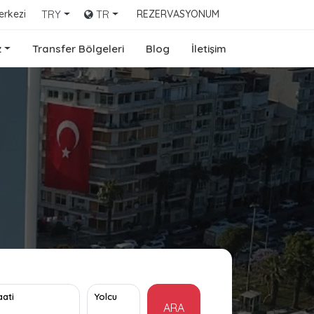
erkezi
TRY
TR
REZERVASYONUM
z
Transfer Bölgeleri
Blog
İletişim
aati
Yolcu
ARA