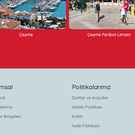
Çeşme Feribot Limanı
Karşıyaka
msal
Politikalarımız
sal
Şartlar ve Koşullar
lerimiz
Gizlilik Politikası
r Bölgeleri
KVKK
İade Politikası