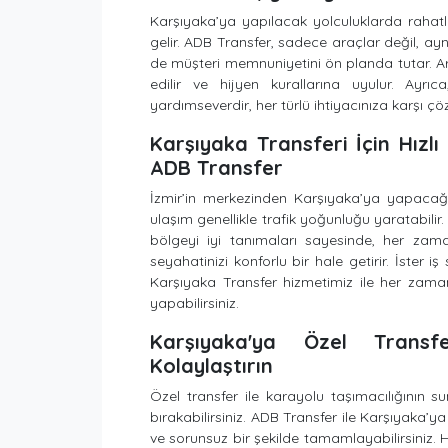
Karşıyaka’ya yapılacak yolculuklarda rahat
gelir. ADB Transfer, sadece araçlar değil, a
de müşteri memnuniyetini ön planda tutar. Ar
edilir ve hijyen kurallarına uyulur. Ayrıc
yardımseverdir, her türlü ihtiyacınıza karşı çö
Karşıyaka Transferi İçin Hızlı
ADB Transfer
İzmir’in merkezinden Karşıyaka’ya yapacağı
ulaşım genellikle trafik yoğunluğu yaratabilir.
bölgeyi iyi tanımaları sayesinde, her zam
seyahatinizi konforlu bir hale getirir. İster iş
Karşıyaka Transfer hizmetimiz ile her zaman
yapabilirsiniz.
Karşıyaka'ya Özel Transfe
Kolaylaştırın
Özel transfer ile karayolu taşımacılığının s
bırakabilirsiniz. ADB Transfer ile Karşıyaka’y
ve sorunsuz bir şekilde tamamlayabilirsiniz. 