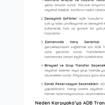
Konforlu Araçlar ve Huzurlu Yolcu
geniş araçlar sunar. Yolculuk boyunc
seyahat edebilir, konforun tadını çıkarabi
Deneyimli Şoförler:
ADB Transfer’in ş
çok iyi bilen, profesyonel ve deneyimli k
kullanarak, hızlı ve güvenli bir yo
hazırdırlar.
Zamanında Varış Garantisi:
Se
gerçekleşmesini sağlamak için ADB 
varış garantisi sunar. Transferleri
zamanında varışın keyfini sürebilirsiniz.
Bireysel ve Grup Transfer Seçenekl
seyahat edenler veya grup halinde yol
seçenekleri sunar. İhtiyacınıza göre araç
Esnek Rezervasyon Seçenekleri:
ADB
yapabilirsiniz. Hangi saatte seyahat 
hemen rezervasyonunuzu oluşturabilirsi
Neden Karşıyaka’ya ADB Transf