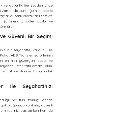
lık ve güvenlik her şeyden önce
ynı zamanda sunduğu hizmetlerle
açlar düzenli olarak dezenfekte
a, şoförlerimiz güler yüzlü ve
züm üretir.
 ve Güvenli Bir Seçim:
nız bir seyahatte, karayolu ile
 Fakat ADB Transfer, şoförlerinin
an en hızlı güzergahı seçer ve
 seyahati, ister tatil amaçlı olun,
 rahat ve stressiz bir yolculuk
r İle Seyahatinizi
unduğu her türlü zorluğu geride
a yolculuğunuzu konforlu, güvenli
Hem tatilinizi başlatırken hem de