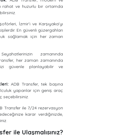
luk:
ADB Transfer, modern ve
a rahat ve huzurlu bir ortamda
lirsiniz.
oförleri, İzmir’i ve Karşıyaka’yı
işilerdir. En güvenli güzergahları
lculuk sağlamak için her zaman
yahatlerinizin zamanında
Transfer, her zaman zamanında
nizi güvenle planlayabilir ve
eri:
ADB Transfer, tek başına
culuk yapanlar için geniş araç
 seçebilirsiniz.
 Transfer ile 7/24 rezervasyon
edeceğinize karar verdiğinizde,
niz.
er ile Ulaşmalısınız?