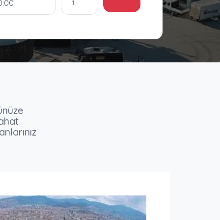
1
ünüze
yahat
anlarınız