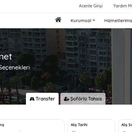
Acente Girişi
Yardım M
Kurumsal
Hizmetlerimi
met
Seçenekleri
Transfer
Şoförlü Tahsis
rış
Alış Tarihi
Alış S