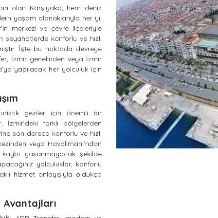
 biri olan Karşıyaka, hem deniz
rn yaşam olanaklarıyla her yıl
’in merkezi ve çevre ilçeleriyle
an seyahatlerde konforlu ve hızlı
miştir. İşte bu noktada devreye
er, İzmir genelinden veya İzmir
ya yapılacak her yolculuk için
aşım
istik geziler için önemli bir
, İzmir’deki farklı bölgelerden
ine son derece konforlu ve hızlı
erkezinden veya Havalimanı’ndan
n kaybı yaşanmayacak şekilde
apacağınız yolculuklar, konforlu
aklı hizmet anlayışıyla oldukça
 Avantajları