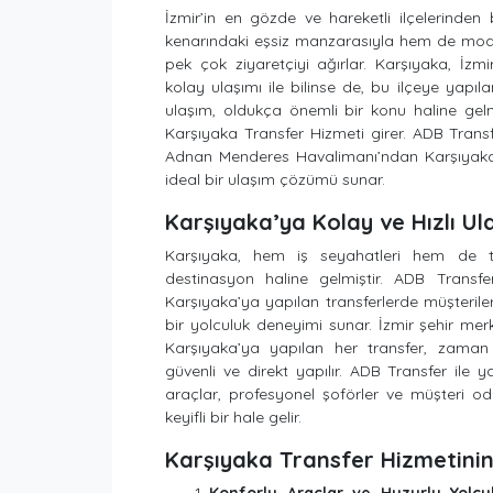
İzmir’in en gözde ve hareketli ilçelerinden
kenarındaki eşsiz manzarasıyla hem de mode
pek çok ziyaretçiyi ağırlar. Karşıyaka, İzmir
kolay ulaşımı ile bilinse de, bu ilçeye yapıl
ulaşım, oldukça önemli bir konu haline gel
Karşıyaka Transfer Hizmeti girer. ADB Transf
Adnan Menderes Havalimanı’ndan Karşıyaka’
ideal bir ulaşım çözümü sunar.
Karşıyaka’ya Kolay ve Hızlı Ul
Karşıyaka, hem iş seyahatleri hem de tur
destinasyon haline gelmiştir. ADB Transfer
Karşıyaka’ya yapılan transferlerde müşteriler
bir yolculuk deneyimi sunar. İzmir şehir m
Karşıyaka’ya yapılan her transfer, zama
güvenli ve direkt yapılır. ADB Transfer ile y
araçlar, profesyonel şoförler ve müşteri od
keyifli bir hale gelir.
Karşıyaka Transfer Hizmetinin