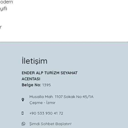
modern
ifli
r
İletişim
ENDER ALP TURİZM SEYAHAT
ACENTASI
Belge No:
1395
Musalla Mah. 1107 Sokak No:45/1A
Çeşme - İzmir
+90 533 930 41 72
Şimdi Sohbet Başlatın!