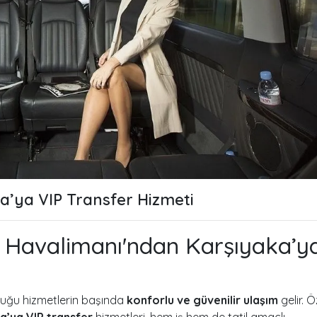
’ya VIP Transfer Hizmeti
 Havalimanı'ndan Karşıyaka’y
duğu hizmetlerin başında
konforlu ve güvenilir ulaşım
gelir. Ö
’ya VIP transfer
hizmetleri, hem iş hem de tatil amaçlı