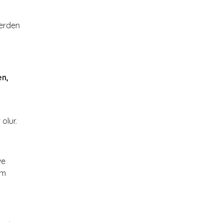
lerden
n,
olur.
ve
ım