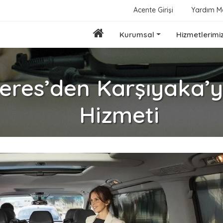
Acente Girişi
Yardım M
Kurumsal
Hizmetlerimi
res’den Karşıyaka’y
Hizmeti