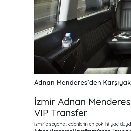
Adnan Menderes’den Karşıyaka
İzmir Adnan Menderes
VIP Transfer
İzmir’e seyahat edenlerin en çok ihtiyaç duy
Adnan Menderes Havalimanı’ndan Karşıyaka