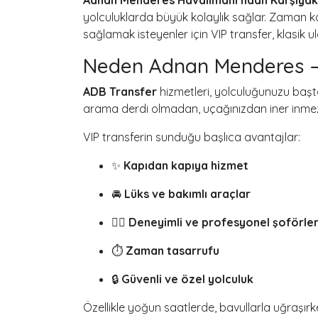
yolculuklarda büyük kolaylık sağlar. Zama
sağlamak isteyenler için VIP transfer, klasik u
Neden Adnan Menderes – 
ADB Transfer
hizmetleri, yolculuğunuzu başta
arama derdi olmadan, uçağınızdan iner inmez s
VIP transferin sunduğu başlıca avantajlar:
✨
Kapıdan kapıya hizmet
🚘
Lüks ve bakımlı araçlar
👨‍✈️
Deneyimli ve profesyonel şoförle
⏱
Zaman tasarrufu
🔒
Güvenli ve özel yolculuk
Özellikle yoğun saatlerde, bavullarla uğraşırk