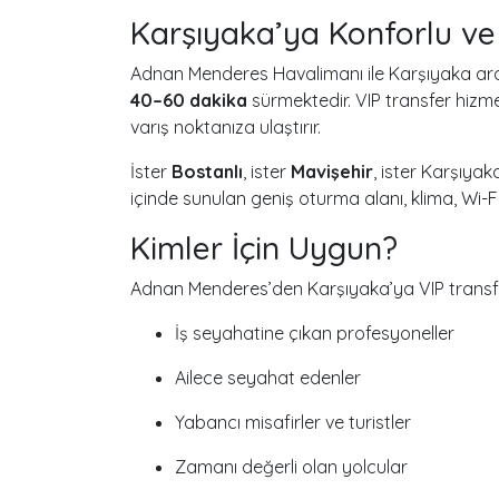
Karşıyaka’ya Konforlu ve 
Adnan Menderes Havalimanı ile Karşıyaka ara
40–60 dakika
sürmektedir. VIP transfer hizmet
varış noktanıza ulaştırır.
İster
Bostanlı
, ister
Mavişehir
, ister Karşıya
içinde sunulan geniş oturma alanı, klima, Wi-Fi
Kimler İçin Uygun?
Adnan Menderes’den Karşıyaka’ya VIP transfer hi
İş seyahatine çıkan profesyoneller
Ailece seyahat edenler
Yabancı misafirler ve turistler
Zamanı değerli olan yolcular