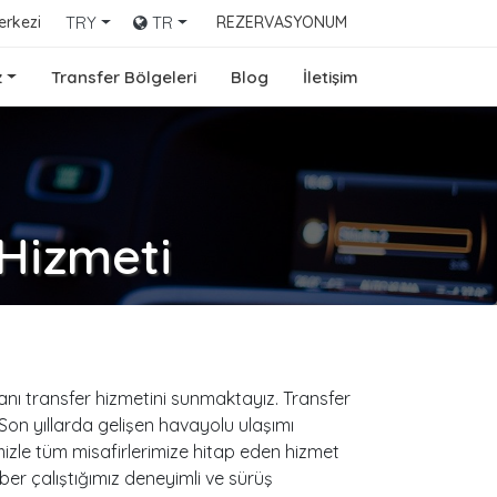
erkezi
TRY
TR
REZERVASYONUM
z
Transfer Bölgeleri
Blog
İletişim
 Hizmeti
imanı transfer hizmetini sunmaktayız. Transfer
 Son yıllarda gelişen havayolu ulaşımı
mizle tüm misafirlerimize hitap eden hizmet
ber çalıştığımız deneyimli ve sürüş