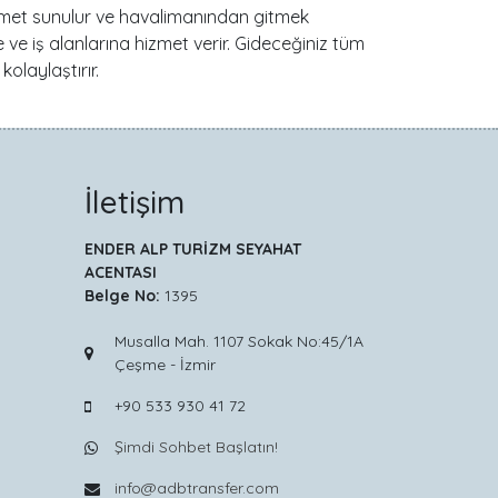
hizmet sunulur ve havalimanından gitmek
re ve iş alanlarına hizmet verir. Gideceğiniz tüm
olaylaştırır.
İletişim
ENDER ALP TURİZM SEYAHAT
ACENTASI
Belge No:
1395
Musalla Mah. 1107 Sokak No:45/1A
Çeşme - İzmir
+90 533 930 41 72
Şimdi Sohbet Başlatın!
info@adbtransfer.com