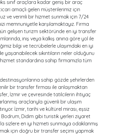
üks sınıf araçlara kadar geniş bir araç
ticari amaçlı gelen müşterilerimiz için
suz ve verimli bir hizmet sunmak için 7/24
erimizi memnuniyetle karşılamaktayız. Firma
gün gelişen turizm sektöründe en iyi transfer
mlarında, iniş veya kalkış anına göre yol ile
ğimiz bilgi ve tecrübelerle ulaşımdaki en iyi
e yaşanabilecek sıkıntıların neler olduğunu
teli hizmet standardına sahip firmamızla tüm
atil destinasyonlarına sahip gözde şehirlerden
enilir bir transfer firması ile anlaşmaktan
r, İzmir ve çevresinde tatilcilerin ihtiyaç
rlanmış araçlarıyla güvenli bir ulaşım
yor. İzmir, tarihi ve kültürel mirası, eşsiz
, Bodrum, Didim gibi turistik yerleri ziyaret
ıyla sizlere en iyi hizmeti sunmaya odaklanmış
yapmak için doğru bir transfer seçimi yapmak