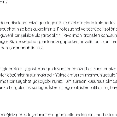
iriz.
da endişelenmenize gerek yok. Size özel araçlarla kalabalık 
 seyahatinize başlayabilirsiniz. Profesyonel ve tecrübeli şoförl
güvenli bir şekilde ulaştıracaktır. Havalimanı transferi konus
yor. Siz de seyahat planlarınızı yaparken havalimanı transfe
den yararlanabilirsiniz.
da giderek artış göstermeye devam eden özel bir transfer hizme
ransfer çözümlerini sunmaktadır. Yüksek müşteri memnuniyetiyle 
utulmaz bir seyahat yaşayabilirsiniz. Tüm sürecin kusursuz olm
ika bir yolculuk sunuyor. İster iş seyahati ister tatil olsun, ha
eceğiniz yere ulaşmanın en uygun yollarından biri shuttle tran