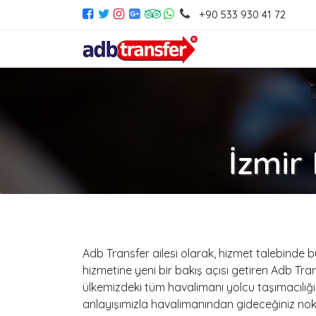
+90 533 930 41 72
İzmir
Adb Transfer ailesi olarak, hizmet talebinde bu
hizmetine yeni bir bakış açısı getiren Adb Tran
ülkemizdeki tüm havalimanı yolcu taşımacılığın
anlayışımızla havalimanından gideceğiniz nokta