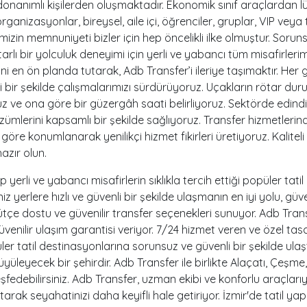
donanımlı kişilerden oluşmaktadır. Ekonomik sınıf araçlardan l
organizasyonlar, bireysel, aile içi, öğrenciler, gruplar, VIP veya 
mizin memnuniyeti bizler için hep öncelikli ilke olmuştur. Sorun
tutarlı bir yolculuk deneyimi için yerli ve yabancı tüm misafirl
i en ön planda tutarak, Adb Transfer’i ileriye taşımaktır. Her 
 bir şekilde çalışmalarımızı sürdürüyoruz. Uçakların rötar duru
yoruz ve ona göre bir güzergâh saati belirliyoruz. Sektörde edindi
mlerini kapsamlı bir şekilde sağlıyoruz. Transfer hizmetlerind
re göre konumlanarak yenilikçi hizmet fikirleri üretiyoruz. Kali
azır olun.
lup yerli ve yabancı misafirlerin sıklıkla tercih ettiği popüler t
iz yerlere hızlı ve güvenli bir şekilde ulaşmanın en iyi yolu, güv
tçe dostu ve güvenilir transfer seçenekleri sunuyor. Adb Transfe
enilir ulaşım garantisi veriyor. 7/24 hizmet veren ve özel tasa
r tatil destinasyonlarına sorunsuz ve güvenli bir şekilde ulaştırı
 büyüleyecek bir şehirdir. Adb Transfer ile birlikte Alaçatı, Çeşme
keşfedebilirsiniz. Adb Transfer, uzman ekibi ve konforlu araçlar
utarak seyahatinizi daha keyifli hale getiriyor. İzmir'de tatil 