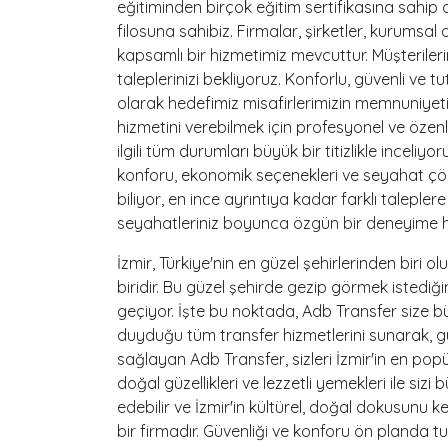
eğitiminden birçok eğitim sertifikasına sahip 
filosuna sahibiz. Firmalar, şirketler, kurumsal 
kapsamlı bir hizmetimiz mevcuttur. Müşterileri
taleplerinizi bekliyoruz. Konforlu, güvenli ve 
olarak hedefimiz misafirlerimizin memnuniyetin
hizmetini verebilmek için profesyonel ve özenli
ilgili tüm durumları büyük bir titizlikle inceli
konforu, ekonomik seçenekleri ve seyahat çözü
biliyor, en ince ayrıntıya kadar farklı taleple
seyahatleriniz boyunca özgün bir deneyime h
İzmir, Türkiye'nin en güzel şehirlerinden biri o
biridir. Bu güzel şehirde gezip görmek istediğin
geçiyor. İşte bu noktada, Adb Transfer size bü
duyduğu tüm transfer hizmetlerini sunarak, güv
sağlayan Adb Transfer, sizleri İzmir'in en popüle
doğal güzellikleri ve lezzetli yemekleri ile sizi
edebilir ve İzmir'in kültürel, doğal dokusunu 
bir firmadır. Güvenliği ve konforu ön planda t