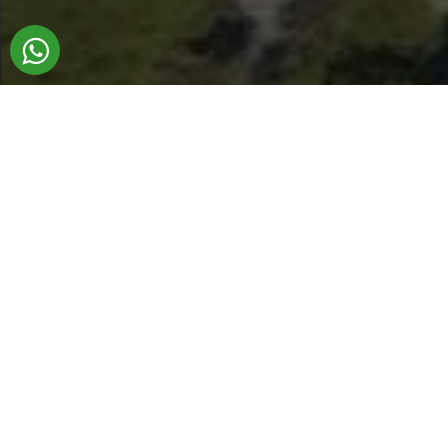
ADB Transfer ist mehr als ein Transferservice
Von dem Moment an, in dem Sie
Muğla
betreten, bis Sie nach Hause zurückkehren,
sind wir hier, um Ihnen ein möglichst
persönliches und umfassendes Reiseerlebnis
zu bieten. Stellen Sie sich uns als Ihre
engagierten Reiseleiter vor.
Muğla