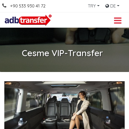
+90 533 930 41 72
TRY
DE
Cesme VIP-Transfer